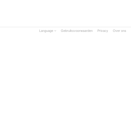
Language
Gebruiksvoorwaarden
Privacy
Over ons